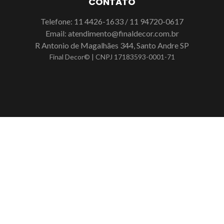
CONTATO
Telefone:
11 4426-1633
/
11 94720-0617
Email:
atendimento@finaldecor.com.br
R Antonio de Magalhães 344, Santo Andre SP
Final Decor© | CNPJ 17183593-0001-71